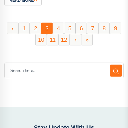
READ MORE
‹
1
2
3
4
5
6
7
8
9
10
11
12
›
»
Stay Update With Us