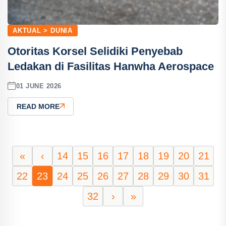
AKTUAL > DUNIA
Otoritas Korsel Selidiki Penyebab
Ledakan di Fasilitas Hanwha Aerospace
01 JUNE 2026
READ MORE
«
‹
14
15
16
17
18
19
20
21
22
23
24
25
26
27
28
29
30
31
32
›
»