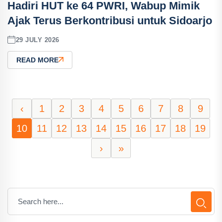
Hadiri HUT ke 64 PWRI, Wabup Mimik
Ajak Terus Berkontribusi untuk Sidoarjo
29 JULY 2026
READ MORE
‹
1
2
3
4
5
6
7
8
9
10
11
12
13
14
15
16
17
18
19
›
»