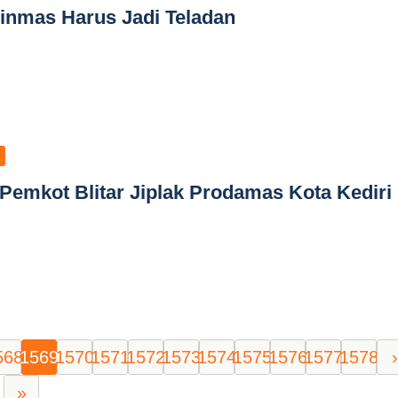
Linmas Harus Jadi Teladan
emkot Blitar Jiplak Prodamas Kota Kediri
568
1569
1570
1571
1572
1573
1574
1575
1576
1577
1578
›
»