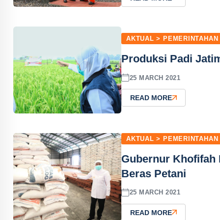
AKTUAL > PEMERINTAHAN
Produksi Padi Jatim
25 MARCH 2021
READ MORE
AKTUAL > PEMERINTAHAN
Gubernur Khofifah
Beras Petani
25 MARCH 2021
READ MORE