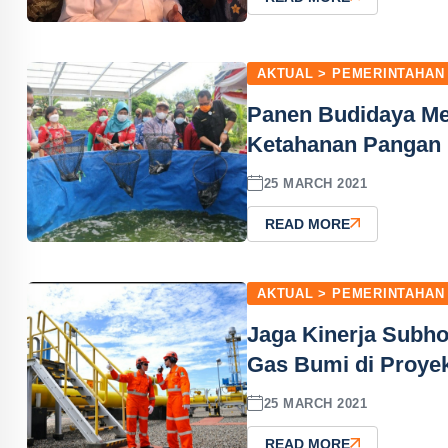
AKTUAL > PEMERINTAHAN
Panen Budidaya Me
Ketahanan Pangan
25 MARCH 2021
READ MORE
AKTUAL > PEMERINTAHAN
Jaga Kinerja Subho
Gas Bumi di Proyek
25 MARCH 2021
READ MORE