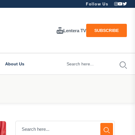
Follow Us
Lentera TV
SUBSCRIBE
About Us