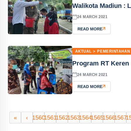
Walikota Madiun : 
24 MARCH 2021
READ MORE
AKTUAL > PEMERINTAHAN
Program RT Keren P
24 MARCH 2021
READ MORE
«
‹
1560
1561
1562
1563
1564
1565
1566
1567
1