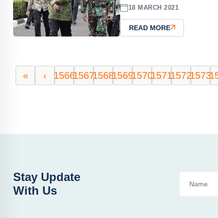
18 MARCH 2021
READ MORE
«
‹
1566
1567
1568
1569
1570
1571
1572
1573
1
Stay Update
With Us