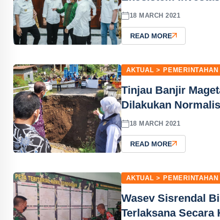
18 MARCH 2021
READ MORE
AKTUAL > PEMERINTAHAN
Tinjau Banjir Mage
Dilakukan Normalis
18 MARCH 2021
READ MORE
AKTUAL > PEMERINTAHAN
Wasev Sisrendal Bi
Terlaksana Secara 