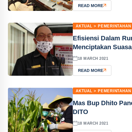
READ MORE
AKTUAL > PEMERINTAHAN
Efisiensi Dalam R
Menciptakan Suasa
18 MARCH 2021
READ MORE
AKTUAL > PEMERINTAHAN
Mas Bup Dhito Pane
DITO
18 MARCH 2021