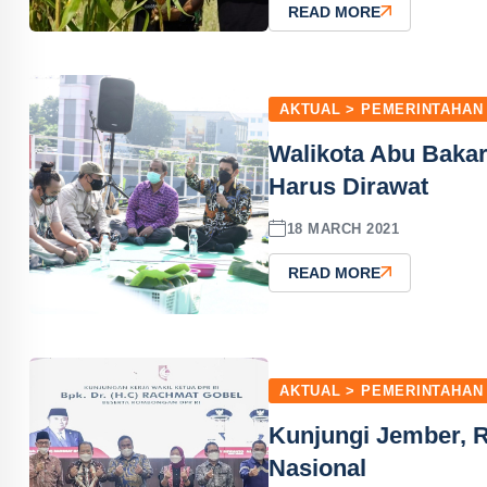
READ MORE
AKTUAL > PEMERINTAHAN
Walikota Abu Baka
Harus Dirawat
18 MARCH 2021
READ MORE
AKTUAL > PEMERINTAHAN
Kunjungi Jember,
Nasional