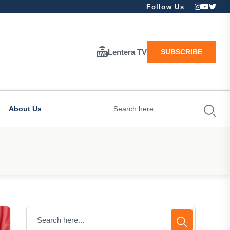
Follow Us
Lentera TV
SUBSCRIBE
About Us