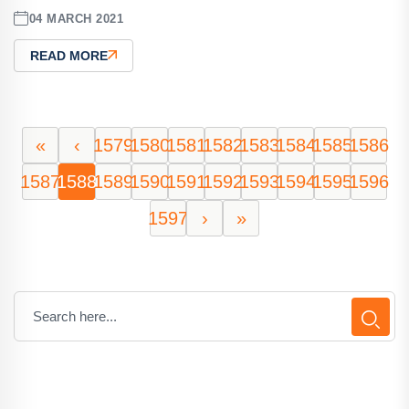
04 MARCH 2021
READ MORE
«
‹
1579
1580
1581
1582
1583
1584
1585
1586
1587
1588
1589
1590
1591
1592
1593
1594
1595
1596
1597
›
»