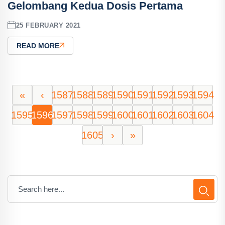
Gelombang Kedua Dosis Pertama
25 FEBRUARY 2021
READ MORE
«
‹
1587
1588
1589
1590
1591
1592
1593
1594
1595
1596
1597
1598
1599
1600
1601
1602
1603
1604
1605
›
»