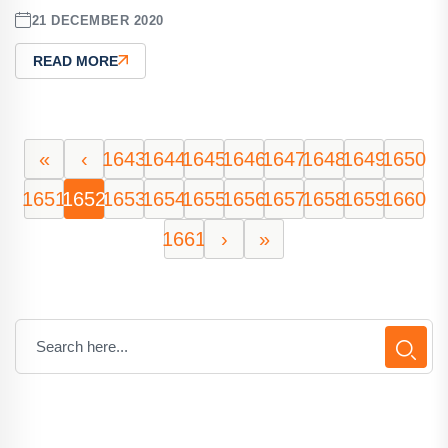
21 DECEMBER 2020
READ MORE
«
‹
1643
1644
1645
1646
1647
1648
1649
1650
1651
1652
1653
1654
1655
1656
1657
1658
1659
1660
1661
›
»