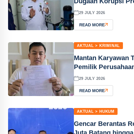
Dugaan Korupsi Pro
29 JULY 2026
READ MORE
AKTUAL > KRIMINAL
Mantan Karyawan Te
Pemilik Perusahaan
29 JULY 2026
READ MORE
AKTUAL > HUKUM
Gencar Berantas Ro
Juta Batang hingga