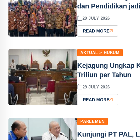
dan Pendidikan jad
29 JULY 2026
READ MORE
AKTUAL > HUKUM
Kejagung Ungkap 
Triliun per Tahun
29 JULY 2026
READ MORE
PARLEMEN
Kunjungi PT PAL, 