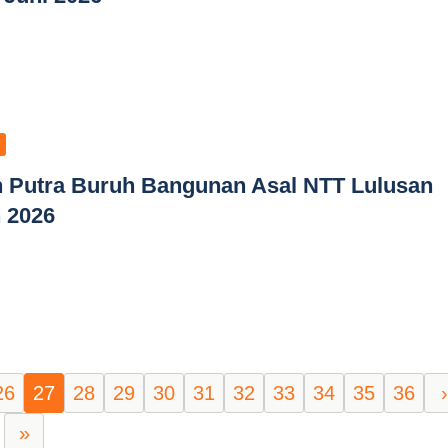
 Putra Buruh Bangunan Asal NTT Lulusan
n 2026
26
27
28
29
30
31
32
33
34
35
36
›
»