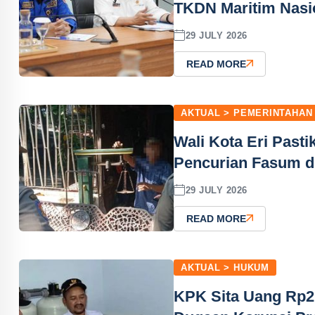
TKDN Maritim Nasi
29 JULY 2026
READ MORE
AKTUAL > PEMERINTAHAN
Wali Kota Eri Past
Pencurian Fasum d
29 JULY 2026
READ MORE
AKTUAL > HUKUM
KPK Sita Uang Rp2 