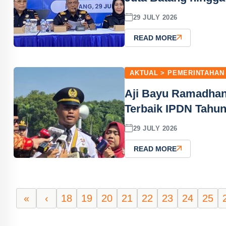
29 JULY 2026
READ MORE
AKTUAL > PEMERINTAHAN
Aji Bayu Ramadhan
Terbaik IPDN Tahu
29 JULY 2026
READ MORE
«
‹
18
19
20
21
22
23
24
25