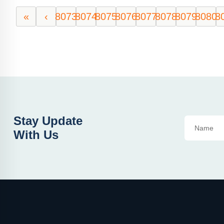
«
‹
8073
8074
8075
8076
8077
8078
8079
8080
8
Stay Update
With Us