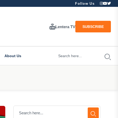
Follow Us
Lentera TV
SUBSCRIBE
About Us