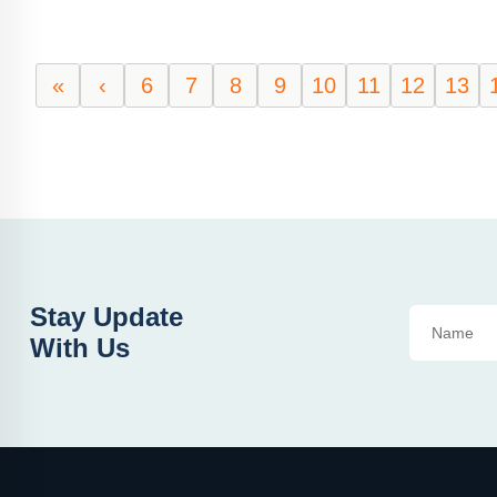
«
‹
6
7
8
9
10
11
12
13
Stay Update
With Us