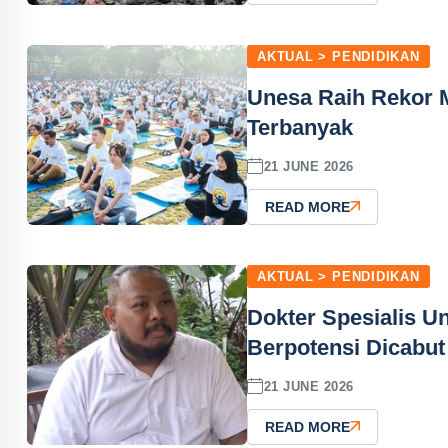
AKTUAL > PENDIDIKAN
Unesa Raih Rekor M
Terbanyak
21 JUNE 2026
READ MORE
AKTUAL > PENDIDIKAN
Dokter Spesialis Un
Berpotensi Dicabut
21 JUNE 2026
READ MORE