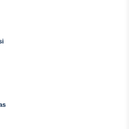
si
as