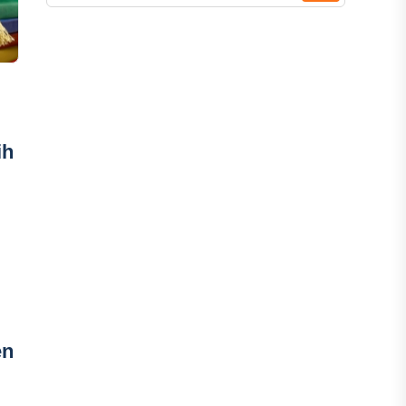
ih
en