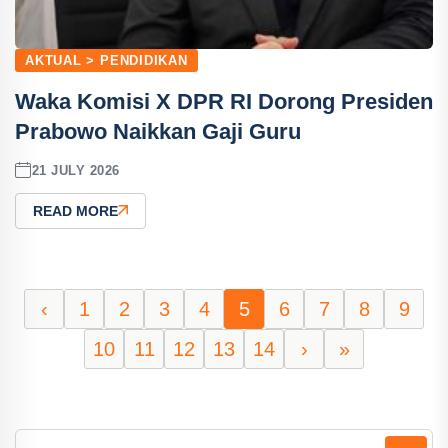
AKTUAL > PENDIDIKAN
Waka Komisi X DPR RI Dorong Presiden
Prabowo Naikkan Gaji Guru
21 JULY 2026
READ MORE
‹
1
2
3
4
5
6
7
8
9
10
11
12
13
14
›
»