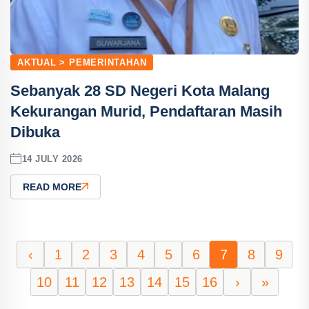
AKTUAL > PEMERINTAHAN
Sebanyak 28 SD Negeri Kota Malang
Kekurangan Murid, Pendaftaran Masih
Dibuka
14 JULY 2026
READ MORE
‹
1
2
3
4
5
6
7
8
9
10
11
12
13
14
15
16
›
»