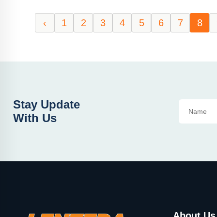
‹
1
2
3
4
5
6
7
8
Stay Update
With Us
About Us