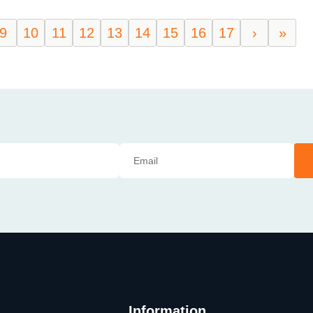
9
10
11
12
13
14
15
16
17
›
»
Information