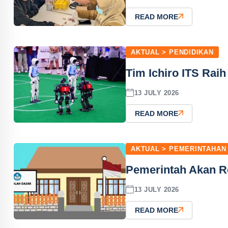
READ MORE
AKTUAL > PENDIDIKAN
Tim Ichiro ITS Rai
13 JULY 2026
READ MORE
AKTUAL > PEMERINTAHAN
Pemerintah Akan R
13 JULY 2026
READ MORE