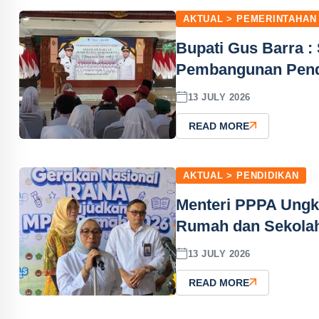
AKTUAL > PEMERINTAHAN
Bupati Gus Barra :
Pembangunan Pendid
13 JULY 2026
READ MORE
AKTUAL > PENDIDIKAN
Menteri PPPA Ungka
Rumah dan Sekola
13 JULY 2026
READ MORE