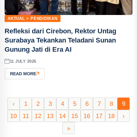
AKTUAL > PENDIDIKAN
Refleksi dari Cirebon, Rektor Untag
Surabaya Tekankan Teladani Sunan
Gunung Jati di Era AI
11 JULY 2026
READ MORE
‹
1
2
3
4
5
6
7
8
9
10
11
12
13
14
15
16
17
18
›
»