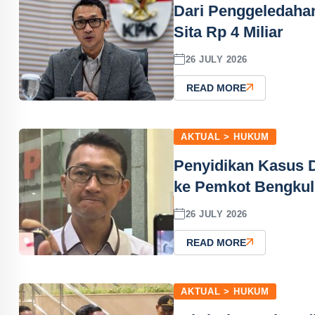
Dari Penggeledaha
Sita Rp 4 Miliar
26 JULY 2026
READ MORE
AKTUAL > HUKUM
Penyidikan Kasus 
ke Pemkot Bengku
26 JULY 2026
READ MORE
AKTUAL > HUKUM