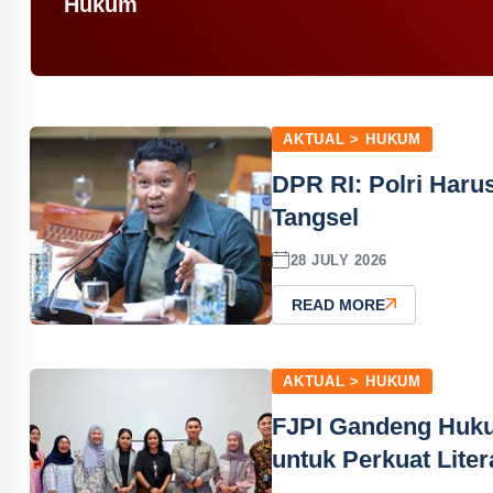
Hukum
AKTUAL > HUKUM
DPR RI: Polri Haru
Tangsel
28 JULY 2026
READ MORE
AKTUAL > HUKUM
FJPI Gandeng Hukum
untuk Perkuat Lite