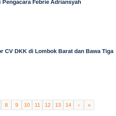
i Pengacara Febrie Adriansyah
r CV DKK di Lombok Barat dan Bawa Tiga
8
9
10
11
12
13
14
›
»