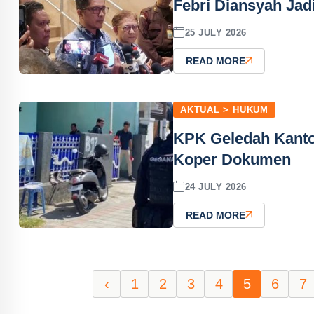
Febri Diansyah Jad
25 JULY 2026
READ MORE
AKTUAL > HUKUM
KPK Geledah Kanto
Koper Dokumen
24 JULY 2026
READ MORE
‹
1
2
3
4
5
6
7