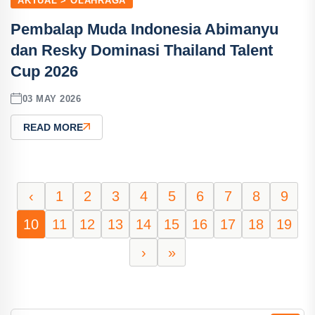
AKTUAL > OLAHRAGA
Pembalap Muda Indonesia Abimanyu
dan Resky Dominasi Thailand Talent
Cup 2026
03 MAY 2026
READ MORE
‹
1
2
3
4
5
6
7
8
9
10
11
12
13
14
15
16
17
18
19
›
»