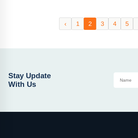
‹
1
2
3
4
5
Stay Update
With Us