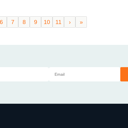
6
7
8
9
10
11
›
»