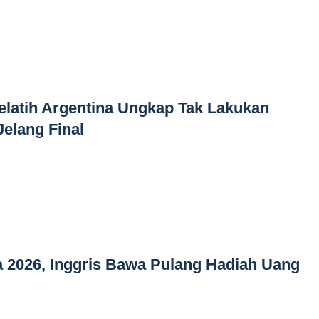
Pelatih Argentina Ungkap Tak Lakukan
elang Final
ia 2026, Inggris Bawa Pulang Hadiah Uang