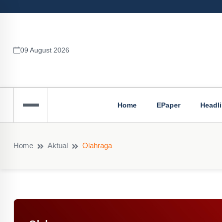
09 August 2026
Home
EPaper
Headl
Home
Aktual
Olahraga