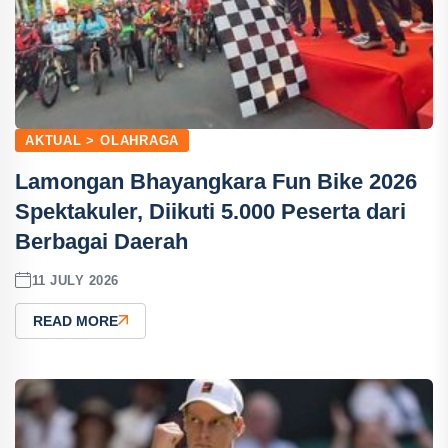
AKTUAL > OLAHRAGA
Lamongan Bhayangkara Fun Bike 2026
Spektakuler, Diikuti 5.000 Peserta dari
Berbagai Daerah
11 JULY 2026
READ MORE