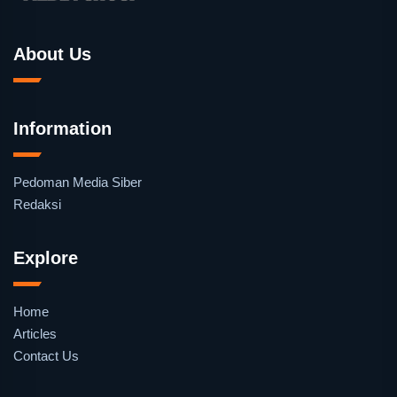
About Us
Information
Pedoman Media Siber
Redaksi
Explore
Home
Articles
Contact Us