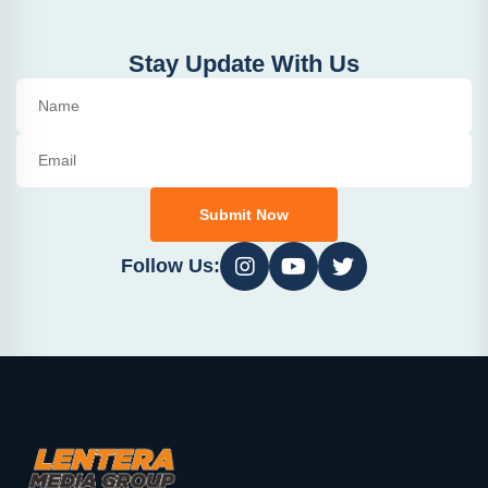
Stay Update With Us
Submit Now
Follow Us: