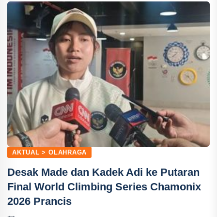
AKTUAL > OLAHRAGA
Desak Made dan Kadek Adi ke Putaran
Final World Climbing Series Chamonix
2026 Prancis