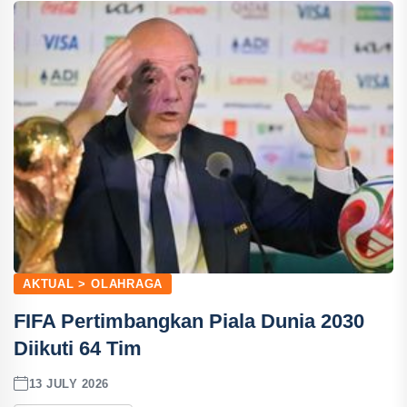
AKTUAL > OLAHRAGA
FIFA Pertimbangkan Piala Dunia 2030
Diikuti 64 Tim
13 JULY 2026