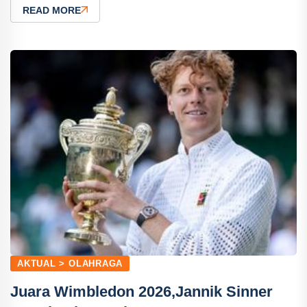
READ MORE
AKTUAL > OLAHRAGA
Juara Wimbledon 2026,Jannik Sinner