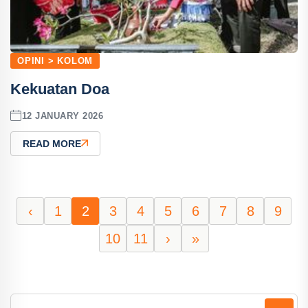
OPINI > KOLOM
Kekuatan Doa
12 JANUARY 2026
READ MORE
‹
1
2
3
4
5
6
7
8
9
10
11
›
»