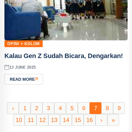
OPINI > KOLOM
Kalau Gen Z Sudah Bicara, Dengarkan!
13 JUNE 2025
READ MORE
‹
1
2
3
4
5
6
7
8
9
10
11
12
13
14
15
16
›
»