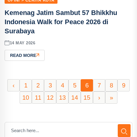
OPINI > CERITA KOTA
Kemenag Jatim Sambut 57 Bhikkhu
Indonesia Walk for Peace 2026 di
Surabaya
14 MAY 2026
READ MORE
‹
1
2
3
4
5
6
7
8
9
10
11
12
13
14
15
›
»