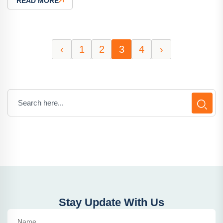
READ MORE
‹
1
2
3
4
›
Stay Update With Us