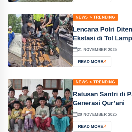
NEWS > TRENDING
Lencana Polri Dit
Ekstasi di Tol Lam
21 NOVEMBER 2025
READ MORE
NEWS > TRENDING
Ratusan Santri di 
Generasi Qur’ani
20 NOVEMBER 2025
READ MORE