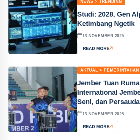
NEWS > TRENDING
Studi: 2028, Gen 
Ketimbang Ngetik
13 NOVEMBER 2025
READ MORE
AKTUAL > PEMERINTAHAN
Jember Tuan Ruma
International Jembe
Seni, dan Persaud
13 NOVEMBER 2025
READ MORE