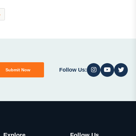
»
Follow Us:
Submit Now
Explore
Follow Us