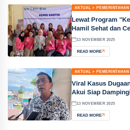
AKTUAL > PEMERINTAHAN
Lewat Program "Ke
Hamil Sehat dan Ce
13 NOVEMBER 2025
READ MORE
AKTUAL > PEMERINTAHAN
Viral Kasus Dugaa
Akui Siap Damping
13 NOVEMBER 2025
READ MORE