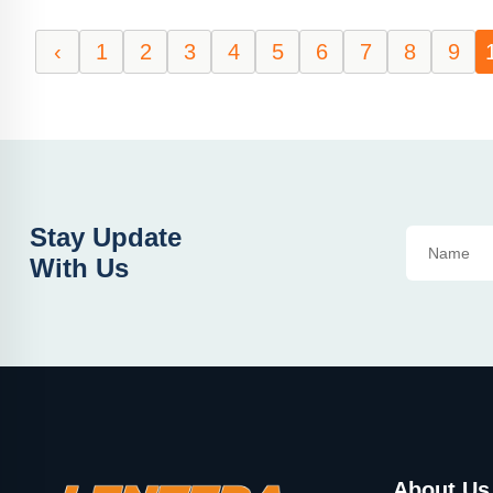
‹
1
2
3
4
5
6
7
8
9
Stay Update
With Us
About Us