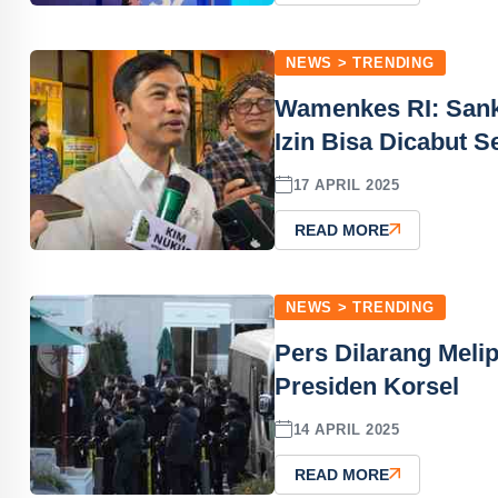
NEWS > TRENDING
Wamenkes RI: Sanks
Izin Bisa Dicabut 
17 APRIL 2025
READ MORE
NEWS > TRENDING
Pers Dilarang Mel
Presiden Korsel
14 APRIL 2025
READ MORE