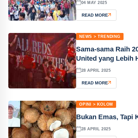
04 MAY 2025
READ MORE
NEWS > TRENDING
Sama-sama Raih 20 
United yang Lebih 
28 APRIL 2025
READ MORE
OPINI > KOLOM
Bukan Emas, Tapi K
28 APRIL 2025