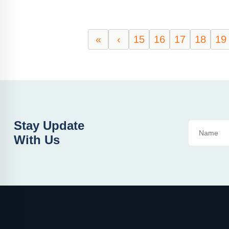
«
‹
15
16
17
18
19
Stay Update
With Us