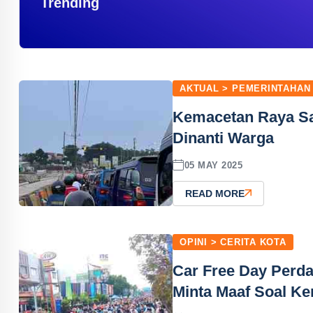
Trending
AKTUAL > PEMERINTAHAN
Kemacetan Raya S
Dinanti Warga
05 MAY 2025
READ MORE
OPINI > CERITA KOTA
Car Free Day Perda
Minta Maaf Soal K