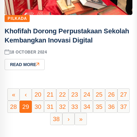
PILKADA
Khofifah Dorong Perpustakaan Sekolah
Kembangkan Inovasi Digital
18 OCTOBER 2024
READ MORE
«
‹
20
21
22
23
24
25
26
27
28
29
30
31
32
33
34
35
36
37
38
›
»