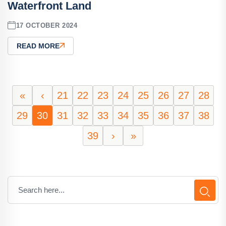
Waterfront Land
17 OCTOBER 2024
READ MORE
«
‹
21
22
23
24
25
26
27
28
29
30
31
32
33
34
35
36
37
38
39
›
»