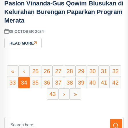
Paslon Vinanda-Gus Qowim Blusukan di
Kelurahan Burengan Paparkan Program
Merata
08 OCTOBER 2024
READ MORE
«
‹
25
26
27
28
29
30
31
32
33
34
35
36
37
38
39
40
41
42
43
›
»