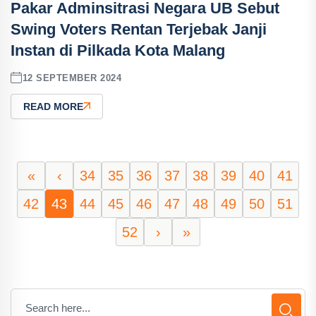
Pakar Adminsitrasi Negara UB Sebut
Swing Voters Rentan Terjebak Janji
Instan di Pilkada Kota Malang
12 SEPTEMBER 2024
READ MORE
«
‹
34
35
36
37
38
39
40
41
42
43
44
45
46
47
48
49
50
51
52
›
»