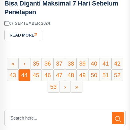
Bisa Diganti Maksimal 7 Hari Sebelum
Penetapan
07 SEPTEMBER 2024
READ MORE
«
‹
35
36
37
38
39
40
41
42
43
44
45
46
47
48
49
50
51
52
53
›
»