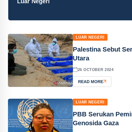
Luar Negeri
LUAR NEGERI
Palestina Sebut S
Utara
26 OCTOBER 2024
READ MORE
LUAR NEGERI
PBB Serukan Pemim
Genosida Gaza