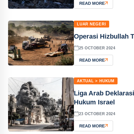
READ MORE
LUAR NEGERI
Operasi Hizbullah 
25 OCTOBER 2024
READ MORE
AKTUAL > HUKUM
Liga Arab Deklaras
Hukum Israel
23 OCTOBER 2024
READ MORE