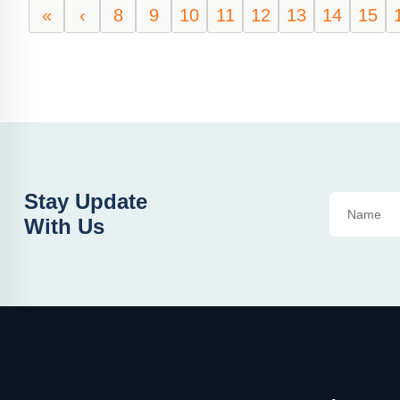
«
‹
8
9
10
11
12
13
14
15
Stay Update
With Us