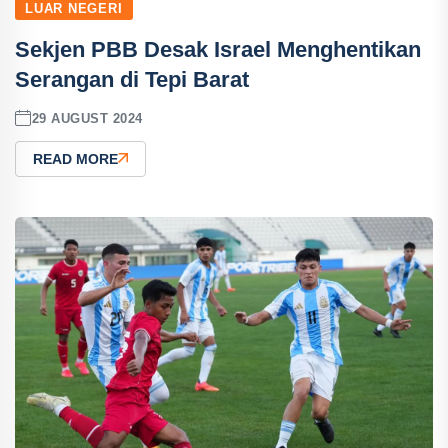
LUAR NEGERI
Sekjen PBB Desak Israel Menghentikan
Serangan di Tepi Barat
29 AUGUST 2024
READ MORE