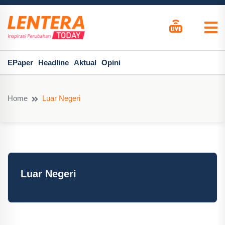
EPaper
Headline
Aktual
Opini
Home
Luar Negeri
Luar Negeri