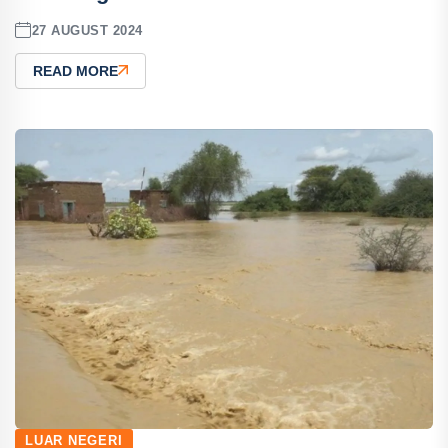
27 AUGUST 2024
READ MORE
LUAR NEGERI