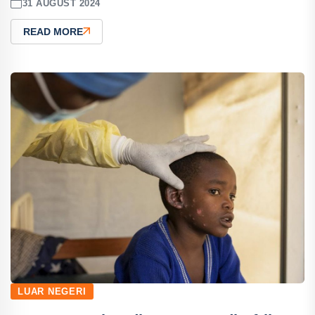
31 AUGUST 2024
READ MORE
LUAR NEGERI