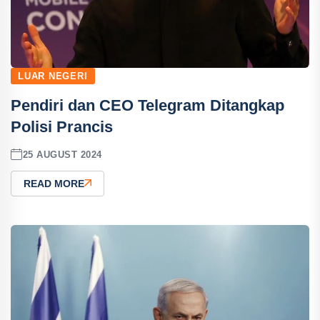
LUAR NEGERI
Pendiri dan CEO Telegram Ditangkap
Polisi Prancis
25 AUGUST 2024
READ MORE