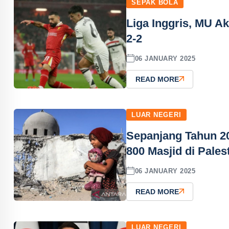
SEPAK BOLA
Liga Inggris, MU A
2-2
06 JANUARY 2025
READ MORE
LUAR NEGERI
Sepanjang Tahun 20
800 Masjid di Pales
06 JANUARY 2025
READ MORE
LUAR NEGERI