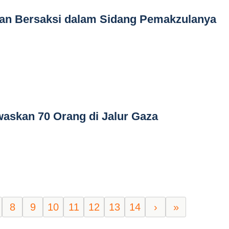
kan Bersaksi dalam Sidang Pemakzulanya
waskan 70 Orang di Jalur Gaza
8
9
10
11
12
13
14
›
»