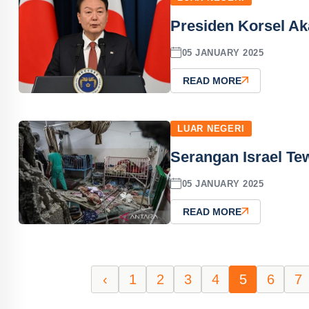
Presiden Korsel A
05 JANUARY 2025
READ MORE
LUAR NEGERI
Serangan Israel Te
05 JANUARY 2025
READ MORE
‹
1
2
3
4
5
6
7