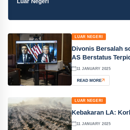
Luar Negeri
LUAR NEGERI
Divonis Bersalah s
AS Berstatus Terp
11 JANUARY 2025
READ MORE
LUAR NEGERI
Kebakaran LA: Korb
11 JANUARY 2025