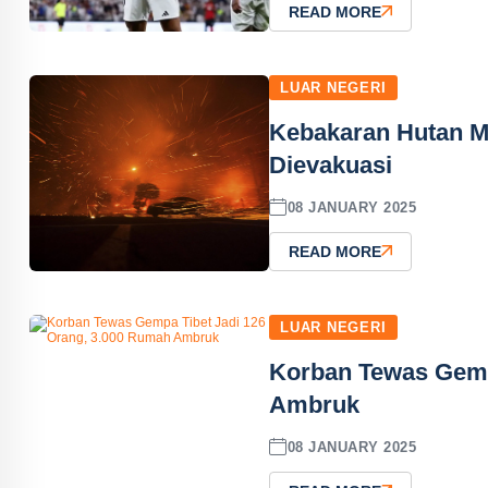
READ MORE
LUAR NEGERI
Kebakaran Hutan M
Dievakuasi
08 JANUARY 2025
READ MORE
LUAR NEGERI
Korban Tewas Gemp
Ambruk
08 JANUARY 2025