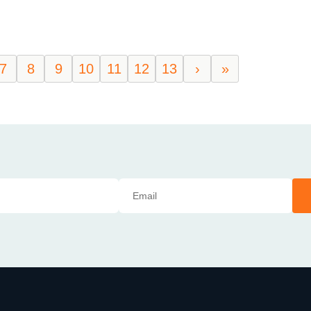
7
8
9
10
11
12
13
›
»