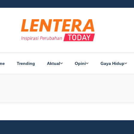
ine
Trending
Aktual
Opini
Gaya Hidup