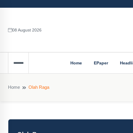
08 August 2026
Home
EPaper
Headl
Home
Olah Raga