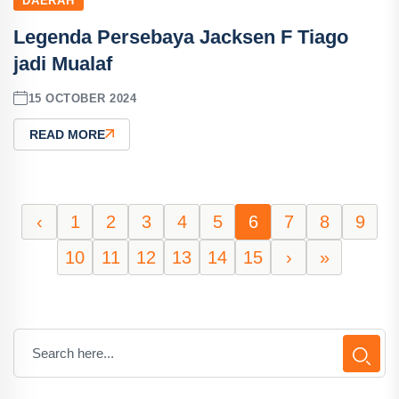
DAERAH
Legenda Persebaya Jacksen F Tiago
jadi Mualaf
15 OCTOBER 2024
READ MORE
‹
1
2
3
4
5
6
7
8
9
10
11
12
13
14
15
›
»