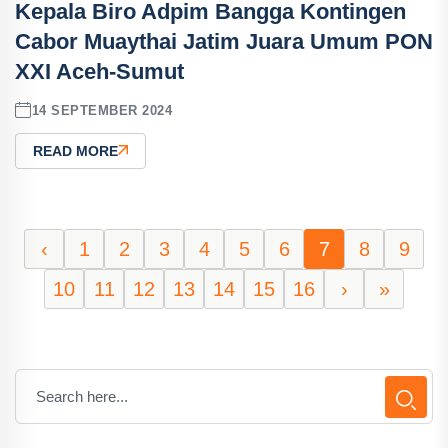
Kepala Biro Adpim Bangga Kontingen
Cabor Muaythai Jatim Juara Umum PON
XXI Aceh-Sumut
14 SEPTEMBER 2024
READ MORE
‹
1
2
3
4
5
6
7
8
9
10
11
12
13
14
15
16
›
»