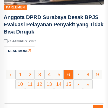
PARLEMEN
Anggota DPRD Surabaya Desak BPJS
Evaluasi Pelayanan Penyakit yang Tidak
Bisa Dirujuk
23 JANUARY 2025
READ MORE
‹
1
2
3
4
5
6
7
8
9
10
11
12
13
14
15
›
»