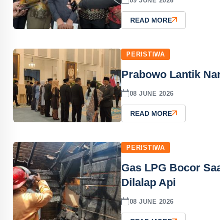
09 JUNE 2026
READ MORE
PERISTIWA
Prabowo Lantik Na
08 JUNE 2026
READ MORE
PERISTIWA
Gas LPG Bocor Sa
Dilalap Api
08 JUNE 2026