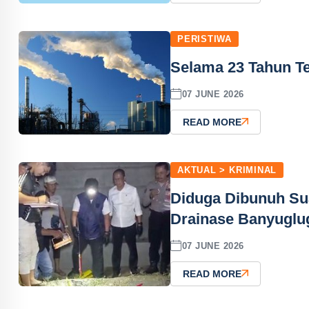
PERISTIWA
Selama 23 Tahun Te
07 JUNE 2026
READ MORE
AKTUAL > KRIMINAL
Diduga Dibunuh Su
Drainase Banyuglu
07 JUNE 2026
READ MORE