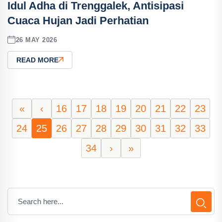
Idul Adha di Trenggalek, Antisipasi
Cuaca Hujan Jadi Perhatian
26 MAY 2026
READ MORE
«
‹
16
17
18
19
20
21
22
23
24
25
26
27
28
29
30
31
32
33
34
›
»