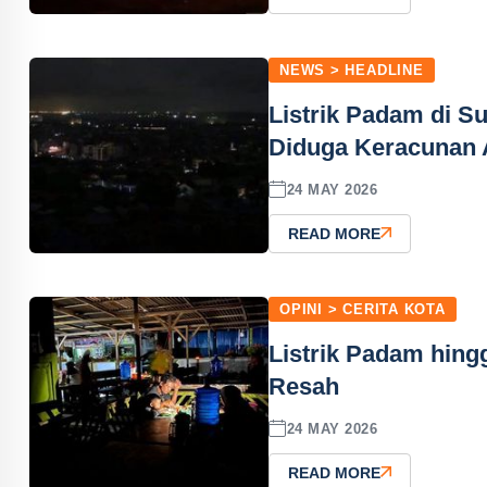
NEWS > HEADLINE
Listrik Padam di 
Diduga Keracunan 
24 MAY 2026
READ MORE
OPINI > CERITA KOTA
Listrik Padam hin
Resah
24 MAY 2026
READ MORE