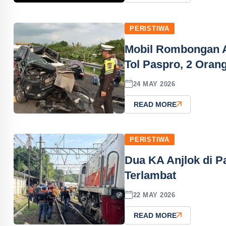
PERISTIWA
Mobil Rombongan A
Tol Paspro, 2 Oran
24 MAY 2026
READ MORE
PERISTIWA
Dua KA Anjlok di P
Terlambat
22 MAY 2026
READ MORE