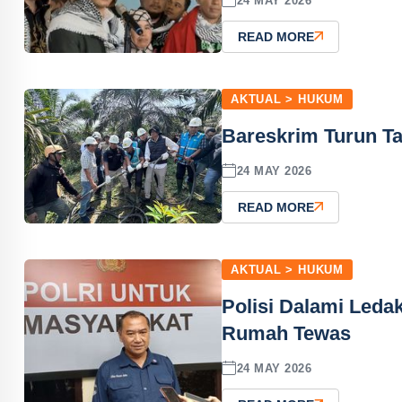
24 MAY 2026
READ MORE
AKTUAL > HUKUM
Bareskrim Turun Ta
24 MAY 2026
READ MORE
AKTUAL > HUKUM
Polisi Dalami Leda
Rumah Tewas
24 MAY 2026