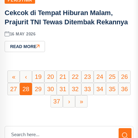
PERISTIWA
Cekcok di Tempat Hiburan Malam,
Prajurit TNI Tewas Ditembak Rekannya
16 MAY 2026
READ MORE
«
‹
19
20
21
22
23
24
25
26
27
28
29
30
31
32
33
34
35
36
37
›
»