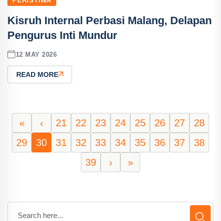
PERISTIWA
Kisruh Internal Perbasi Malang, Delapan
Pengurus Inti Mundur
12 MAY 2026
READ MORE
«
‹
21
22
23
24
25
26
27
28
29
30
31
32
33
34
35
36
37
38
39
›
»