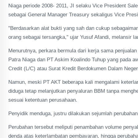
Niaga periode 2008- 2011, JI selaku Vice President Sa
sebagai General Manager Treasury sekaligus Vice Presi
"Berdasarkan alat bukti yang sah dan cukup sebagaima
orang sebagai tersangka," ujar Yusuf Afandi, melansir l
Menurutnya, perkara bermula dari kerja sama penjuala
Patra Niaga dan PT Askim Koalindo Tuhup yang pada a
Credit (L/C) atau Surat Kredit Berdokumen Dalam Nege
Namun, meski PT AKT beberapa kali mengalami keterla
diduga tetap melanjutkan penyaluran BBM tanpa menghen
sesuai ketentuan perusahaan.
Penyidik menduga, justru dilakukan sejumlah perubaha
Perubahan tersebut meliputi penambahan volume penya
denda atas keterlambatan pembayaran, hingga perubah