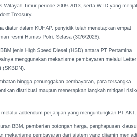
les Wilayah Timur periode 2009-2013, serta WTD yang menja
dent Treasury.
na diatur dalam KUHAP, penyidik telah menetapkan empat
aman resmi Humas Polri, Selasa (30/6/2026).
n BBM jenis High Speed Diesel (HSD) antara PT Pertamina
walnya menggunakan mekanisme pembayaran melalui Letter
ri (SKBDN).
mbatan hingga penunggakan pembayaran, para tersangka
tikan distribusi maupun menerapkan langkah mitigasi risik
n melalui addendum perjanjian yang menguntungkan PT AKT
luran BBM, pemberian potongan harga, penghapusan klausu
an mekanisme pembayaran dari sistem yang dijamin menjad