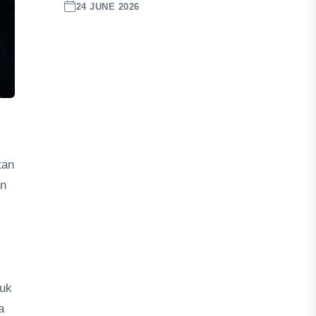
24 JUNE 2026
tan
an
suk
a