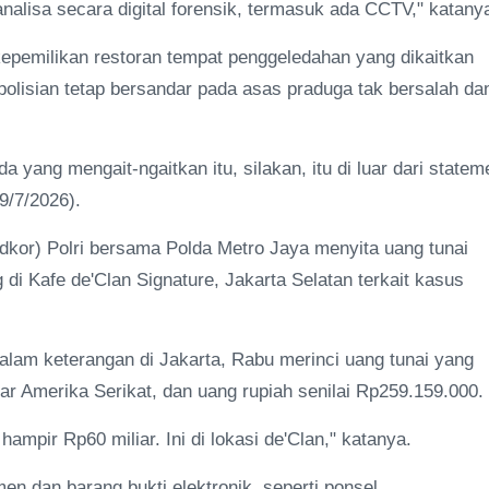
alisa secara digital forensik, termasuk ada CCTV," katany
epemilikan restoran tempat penggeledahan yang dikaitkan
lisian tetap bersandar pada asas praduga tak bersalah da
a yang mengait-ngaitkan itu, silakan, itu di luar dari statem
9/7/2026).
dkor) Polri bersama Polda Metro Jaya menyita uang tunai
 di Kafe de'Clan Signature, Jakarta Selatan terkait kasus
 dalam keterangan di Jakarta, Rabu merinci uang tunai yang
olar Amerika Serikat, dan uang rupiah senilai Rp259.159.000.
ampir Rp60 miliar. Ini di lokasi de'Clan," katanya.
en dan barang bukti elektronik, seperti ponsel.