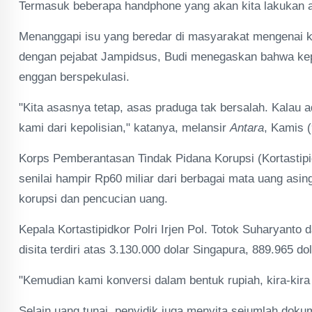
Termasuk beberapa handphone yang akan kita lakukan an
​Menanggapi isu yang beredar di masyarakat mengenai k
dengan pejabat Jampidsus, Budi menegaskan bahwa kepo
enggan berspekulasi.
​"Kita asasnya tetap, asas praduga tak bersalah. Kalau ad
kami dari kepolisian," katanya, melansir
Antara
, Kamis (
Korps Pemberantasan Tindak Pidana Korupsi (Kortastipi
senilai hampir Rp60 miliar dari berbagai mata uang asing
korupsi dan pencucian uang.
Kepala Kortastipidkor Polri Irjen Pol. Totok Suharyanto
disita terdiri atas 3.130.000 dolar Singapura, 889.965 d
"Kemudian kami konversi dalam bentuk rupiah, kira-kira h
Selain uang tunai, penyidik juga menyita sejumlah dokum