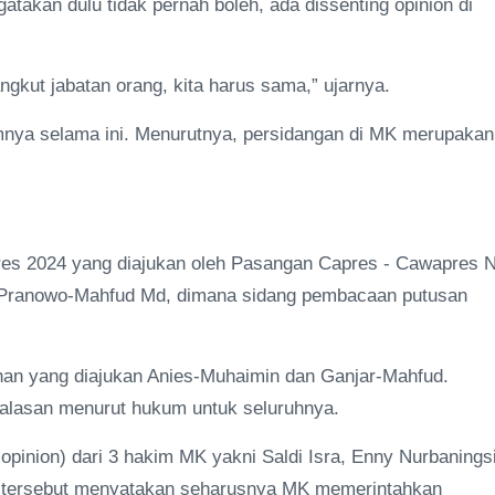
akan dulu tidak pernah boleh, ada dissenting opinion di
gkut jabatan orang, kita harus sama,” ujarnya.
mnya selama ini. Menurutnya, persidangan di MK merupakan
pres 2024 yang diajukan oleh Pasangan Capres - Cawapres 
 Pranowo-Mahfud Md, dimana sidang pembacaan putusan
an yang diajukan Anies-Muhaimin dan Ganjar-Mahfud.
alasan menurut hukum untuk seluruhnya.
 opinion) dari 3 hakim MK yakni Saldi Isra, Enny Nurbanings
usi tersebut menyatakan seharusnya MK memerintahkan