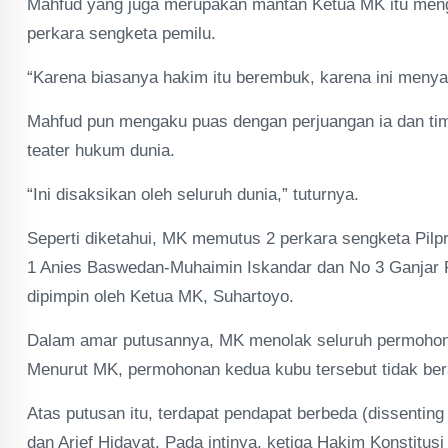
Mahfud yang juga merupakan mantan Ketua MK itu mengat
perkara sengketa pemilu.
“Karena biasanya hakim itu berembuk, karena ini menyan
Mahfud pun mengaku puas dengan perjuangan ia dan ti
teater hukum dunia.
“Ini disaksikan oleh seluruh dunia,” tuturnya.
Seperti diketahui, MK memutus 2 perkara sengketa Pil
1 Anies Baswedan-Muhaimin Iskandar dan No 3 Ganjar
dipimpin oleh Ketua MK, Suhartoyo.
Dalam amar putusannya, MK menolak seluruh permohon
Menurut MK, permohonan kedua kubu tersebut tidak ber
Atas putusan itu, terdapat pendapat berbeda (dissenting
dan Arief Hidayat. Pada intinya, ketiga Hakim Konstit