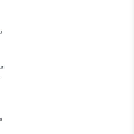
u
.
an
.
us