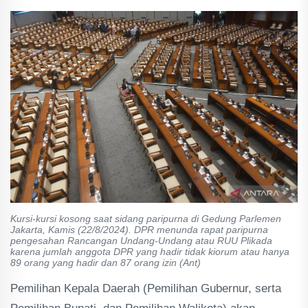
Kursi-kursi kosong saat sidang paripurna di Gedung Parlemen
Jakarta, Kamis (22/8/2024). DPR menunda rapat paripurna
pengesahan Rancangan Undang-Undang atau RUU Plikada
karena jumlah anggota DPR yang hadir tidak kiorum atau hanya
89 orang yang hadir dan 87 orang izin (Ant)
Pemilihan Kepala Daerah (Pemilihan Gubernur, serta