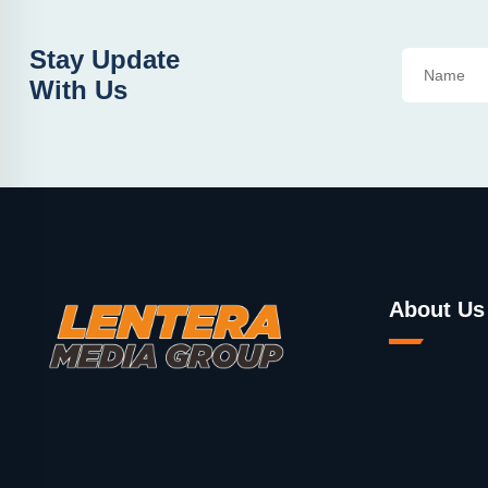
Stay Update
With Us
About Us