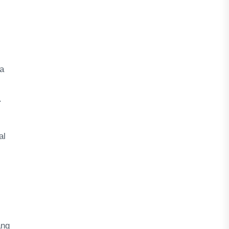
ya
.
al
ang