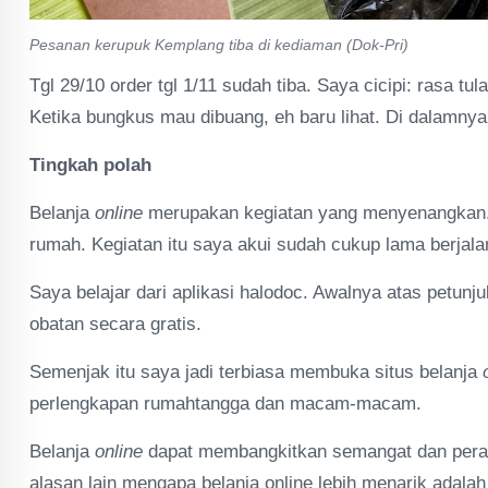
Pesanan kerupuk Kemplang tiba di kediaman (Dok-Pri)
Tgl 29/10 order tgl 1/11 sudah tiba. Saya cicipi: rasa t
Ketika bungkus mau dibuang, eh baru lihat. Di dalamny
Tingkah polah
Belanja
online
merupakan kegiatan yang menyenangkan. D
rumah. Kegiatan itu saya akui sudah cukup lama berjal
Saya belajar dari aplikasi halodoc. Awalnya atas petun
obatan secara gratis.
Semenjak itu saya jadi terbiasa membuka situs belanja
o
perlengkapan rumahtangga dan macam-macam.
Belanja
online
dapat membangkitkan semangat dan perasa
alasan lain mengapa belanja online lebih menarik adala