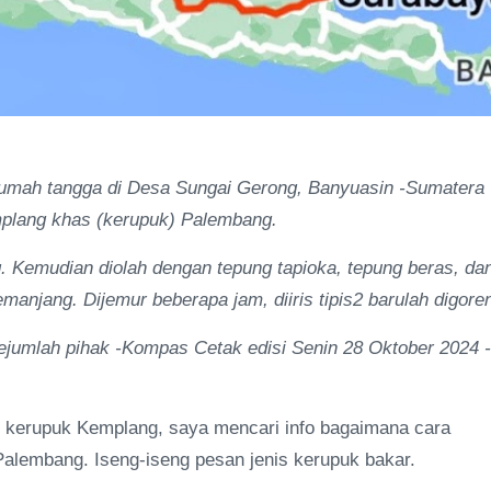
 rumah tangga di Desa Sungai Gerong, Banyuasin -Sumatera
emplang khas (kerupuk) Palembang.
g. Kemudian diolah dengan tepung tapioka, tepung beras, da
anjang. Dijemur beberapa jam, diiris tipis2 barulah digore
sejumlah pihak -Kompas Cetak edisi Senin 28 Oktober 2024 -
 kerupuk Kemplang, saya mencari info bagaimana cara
Palembang. Iseng-iseng pesan jenis kerupuk bakar.