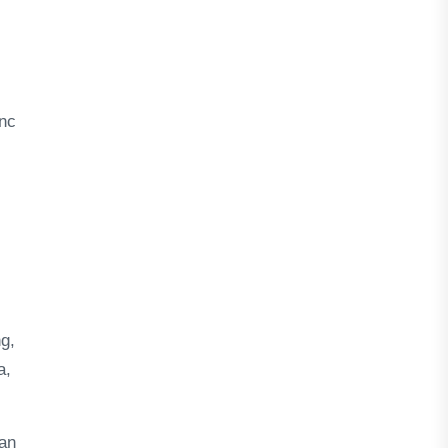
anc
g,
a,
an